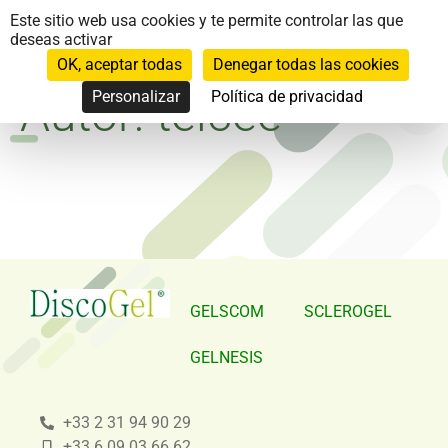
Panel de gestión de cookies
Este sitio web usa cookies y te permite controlar las que
deseas activar
OK, aceptar todas
Denegar todas las cookies
Autor:
téïcée
Personalizar
Política de privacidad
GELSCOM
SCLEROGEL
GELNESIS
+33 2 31 94 90 29
+33 6 09 03 66 62